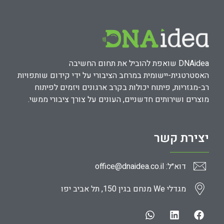
DNAidea שואפת להוביל את תחום החשיבה
האסטרטגית-יישומית במרחב הציבורי על ידי קידום שותפויות
רב-מגזריות, פיתוח יכולות בקרב ארגונים ויזמים לפיתוח
מוצרים ושירותים חדשניים, העונים על צורך ציבורי ממשי.
יצירת קשר
דוא״ל: office@dnaidea.co.il
מגדלי We מנחם בגין 150, תל אביב יפו