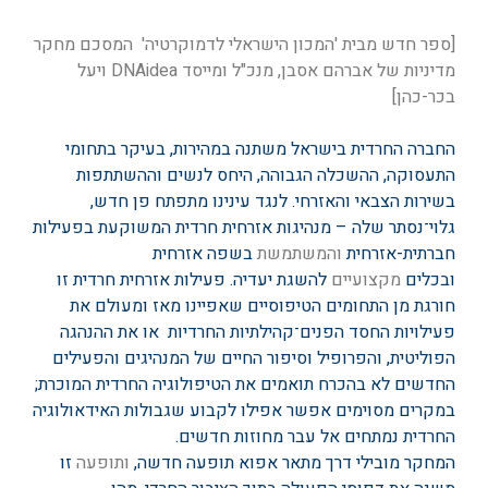
[ספר חדש מבית 'המכון הישראלי לדמוקרטיה' המסכם מחקר
מדיניות של אברהם אסבן, מנכ"ל ומייסד DNAidea ויעל
בכר-כהן]
החברה החרדית בישראל משתנה במהירות, בעיקר בתחומי
התעסוקה, ההשכלה הגבוהה, היחס לנשים וההשתתפות
בשירות הצבאי והאזרחי. לנגד עינינו מתפתח פן חדש,
גלוי־נסתר שלה – מנהיגות אזרחית חרדית המשוקעת בפעילות
חברתית-אזרחית
והמשתמשת
בשפה אזרחית
ובכלים
מקצועיים
להשגת יעדיה. פעילות אזרחית חרדית זו
חורגת מן התחומים הטיפוסיים שאפיינו מאז ומעולם את
פעילויות החסד הפנים־קהילתיות החרדיות או את ההנהגה
הפוליטית, והפרופיל וסיפור החיים של המנהיגים והפעילים
החדשים לא בהכרח תואמים את הטיפולוגיה החרדית המוכרת;
במקרים מסוימים אפשר אפילו לקבוע שגבולות האידאולוגיה
החרדית נמתחים אל עבר מחוזות חדשים.
המחקר מובילי דרך מתאר אפוא תופעה חדשה,
ותופעה
זו