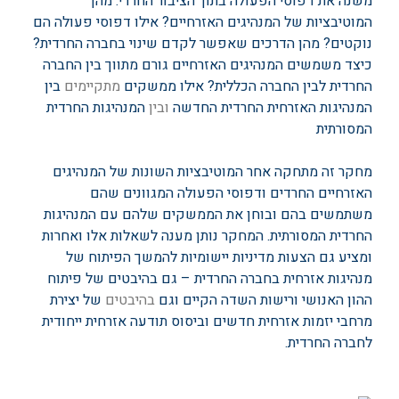
משנה את דפוסי הפעולה בתוך הציבור החרדי. מהן
המוטיבציות של המנהיגים האזרחיים? אילו דפוסי פעולה הם
נוקטים? מהן הדרכים שאפשר לקדם שינוי בחברה החרדית?
כיצד משמשים המנהיגים האזרחיים גורם מתווך בין החברה
החרדית לבין החברה הכללית? אילו ממשקים
מתקיימים
בין
המנהיגות האזרחית החרדית החדשה
ובין
המנהיגות החרדית
המסורתית
מחקר זה מתחקה אחר המוטיבציות השונות של המנהיגים
האזרחיים החרדים ודפוסי הפעולה המגוונים שהם
משתמשים בהם ובוחן את הממשקים שלהם עם המנהיגות
החרדית המסורתית. המחקר נותן מענה לשאלות אלו ואחרות
ומציע גם הצעות מדיניות יישומיות להמשך הפיתוח של
מנהיגות אזרחית בחברה החרדית – גם בהיבטים של פיתוח
ההון האנושי ורישות השדה הקיים וגם
בהיבטים
של יצירת
מרחבי יזמות אזרחית חדשים וביסוס תודעה אזרחית ייחודית
לחברה החרדית.