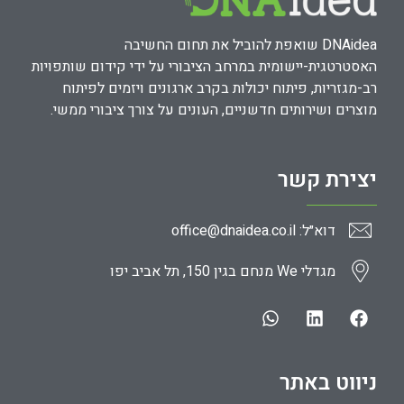
DNAidea שואפת להוביל את תחום החשיבה
האסטרטגית-יישומית במרחב הציבורי על ידי קידום שותפויות
רב-מגזריות, פיתוח יכולות בקרב ארגונים ויזמים לפיתוח
מוצרים ושירותים חדשניים, העונים על צורך ציבורי ממשי.
יצירת קשר
דוא״ל: office@dnaidea.co.il
מגדלי We מנחם בגין 150, תל אביב יפו
ניווט באתר