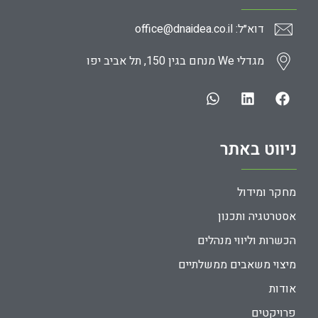
דוא״ל: office@dnaidea.co.il
מגדלי We מנחם בגין 150, תל אביב יפו
ניווט באתר
מחקר ומידול
אסטרטגיה ותכנון
הכשרות וליווי מנהלים
מיצוי משאבים ממשלתיים
אודות
פרויקטים