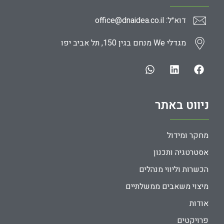
דוא״ל: office@dnaidea.co.il
מגדלי We מנחם בגין 150, תל אביב יפו
ניווט באתר
מחקר ומידול
אסטרטגיה ותכנון
הכשרות וליווי מנהלים
מיצוי משאבים ממשלתיים
אודות
פרויקטים