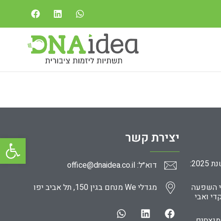
יצירת קשר
פתח סרגל
ניהול כוח אדם בארגונים חברתיים בשנת 2025:
דוא״ל: office@dnaidea.co.il
י השפעה
מגדלי We מנחם בגין 150, תל אביב יפו
די ואבי
מנצחים