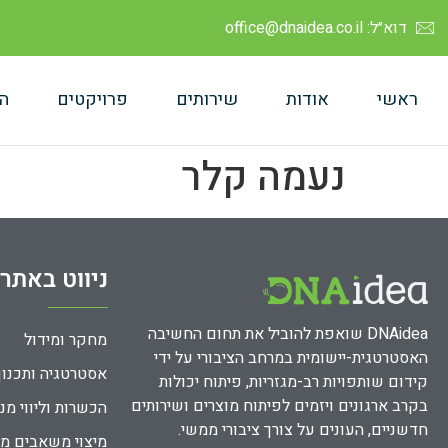
דוא״ל: office@dnaidea.co.il
ראשי
אודות
שירותים
פרויקטים
ה
נעמה קלר
ניווט באתר
DNAidea שואפת להוביל את תחום החשיבה
מחקר ומידול
האסטרטגית-יישומית במרחב הציבורי על ידי
אסטרטגיה ותכנון
קידום שותפויות רב-מגזריות, פיתוח יכולות
בקרב ארגונים ויזמים לפיתוח מוצרים ושירותים
הכשרות וליווי מנ
חדשניים, העונים על צורך ציבורי ממשי.
מיצוי משאבים מ