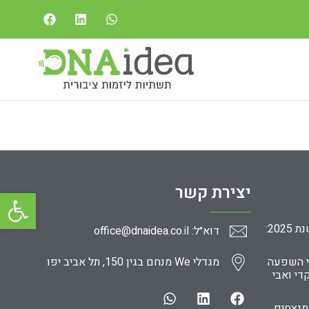
יצירת קשר
פתח סרגל
ניהול כוח אדם בארגונים חברתיים בשנת 2025:
דוא״ל: office@dnaidea.co.il
י השפעה
מגדלי We מנחם בגין 150, תל אביב יפו
די ואבי
מנצחים