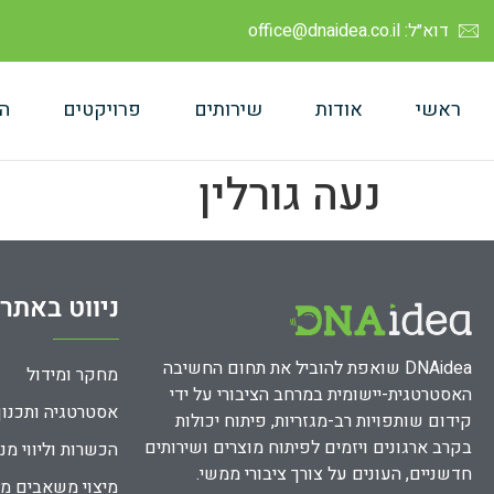
דוא״ל: office@dnaidea.co.il
ראשי
אודות
שירותים
פרויקטים
ה
נעה גורלין
ניווט באתר
DNAidea שואפת להוביל את תחום החשיבה
מחקר ומידול
האסטרטגית-יישומית במרחב הציבורי על ידי
אסטרטגיה ותכנון
קידום שותפויות רב-מגזריות, פיתוח יכולות
בקרב ארגונים ויזמים לפיתוח מוצרים ושירותים
הכשרות וליווי מנ
חדשניים, העונים על צורך ציבורי ממשי.
מיצוי משאבים מ