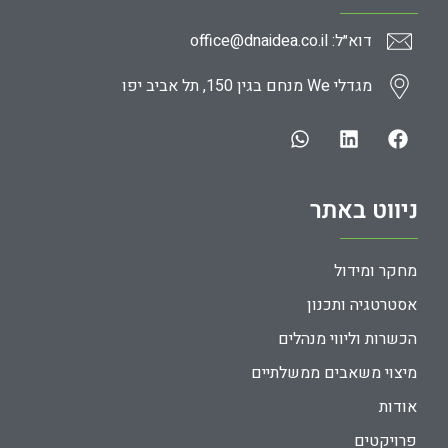
דוא״ל: office@dnaidea.co.il
מגדלי We מנחם בגין 150, תל אביב יפו
ניווט באתר
מחקר ומידול
אסטרטגיה ותכנון
הכשרות וליווי מנהלים
מיצוי משאבים ממשלתיים
אודות
פרויקטים