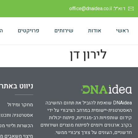
דוא״ל: office@dnaidea.co.il
ראשי
אודות
שירותים
פרויקטים
ה
לירון דן
ניווט באתר
DNAidea שואפת להוביל את תחום החשיבה
מחקר ומידול
האסטרטגית-יישומית במרחב הציבורי על ידי
אסטרטגיה ותכנון
קידום שותפויות רב-מגזריות, פיתוח יכולות
בקרב ארגונים ויזמים לפיתוח מוצרים ושירותים
הכשרות וליווי מנ
חדשניים, העונים על צורך ציבורי ממשי.
מיצוי משאבים מ