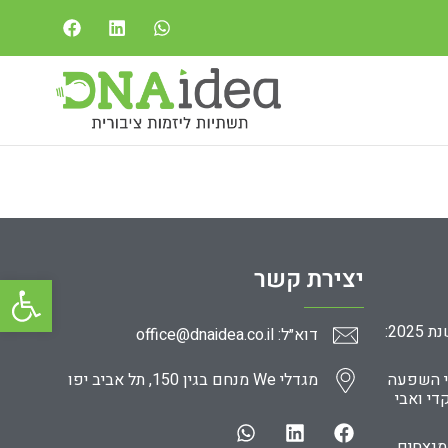
יצירת קשר
פתח סרגל
ניהול כוח אדם בארגונים חברתיים בשנת 2025:
דוא״ל: office@dnaidea.co.il
י השפעה
מגדלי We מנחם בגין 150, תל אביב יפו
די ואבי
מנצחים