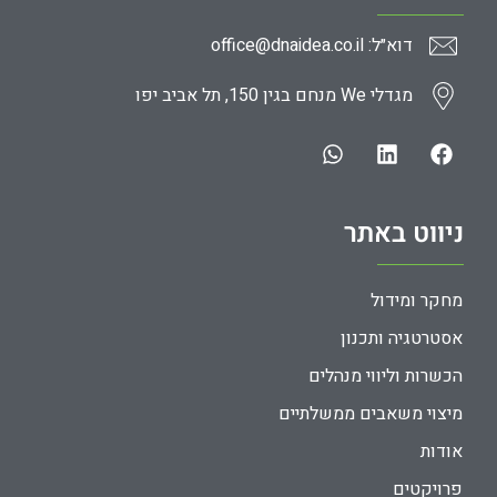
דוא״ל: office@dnaidea.co.il
מגדלי We מנחם בגין 150, תל אביב יפו
ניווט באתר
מחקר ומידול
אסטרטגיה ותכנון
הכשרות וליווי מנהלים
מיצוי משאבים ממשלתיים
אודות
פרויקטים