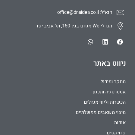
דוא״ל: office@dnaidea.co.il
מגדלי We מנחם בגין 150, תל אביב יפו
ניווט באתר
מחקר ומידול
אסטרטגיה ותכנון
הכשרות וליווי מנהלים
מיצוי משאבים ממשלתיים
אודות
פרויקטים