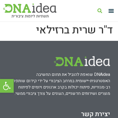
ד"ר שרית ברזילאי
DNAidea שואפת להוביל את תחום החשיבה
פתח סרגל
האסטרטגית-יישומית במרחב הציבורי על ידי קידום שותפויות
רב-מגזריות, פיתוח יכולות בקרב ארגונים ויזמים לפיתוח
מוצרים ושירותים חדשניים, העונים על צורך ציבורי ממשי.
יצירת קשר