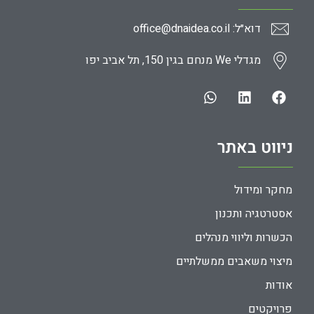
דוא״ל: office@dnaidea.co.il
מגדלי We מנחם בגין 150, תל אביב יפו
ניווט באתר
מחקר ומידול
אסטרטגיה ותכנון
הכשרות וליווי מנהלים
מיצוי משאבים ממשלתיים
אודות
פרויקטים