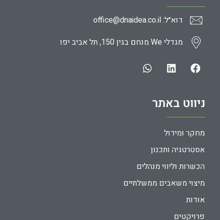
דוא״ל: office@dnaidea.co.il
מגדלי We מנחם בגין 150, תל אביב יפו
ניווט באתר
מחקר ומידול
אסטרטגיה ותכנון
הכשרות וליווי מנהלים
מיצוי משאבים ממשלתיים
אודות
פרויקטים