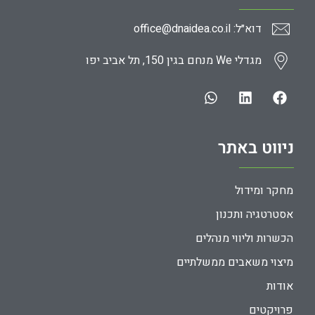
דוא״ל: office@dnaidea.co.il
מגדלי We מנחם בגין 150, תל אביב יפו
ניווט באתר
מחקר ומידול
אסטרטגיה ותכנון
הכשרות וליווי מנהלים
מיצוי משאבים ממשלתיים
אודות
פרויקטים