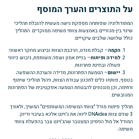
על התוצרים והערך המוסף
המתודולוגיה שפותחה מספקת גישה מעשית להובלת תהליכי
שינוי בין-מגזריים באמצעות צוותי משימה ממוקדים. התהליך
כולל שלושה שלבים עיקריים:
הקמה
– קבלת מנדט, הרכבת הצוות וביצוע מחקר ראשוני.
למידה ופיתוח
– בניית אמון ושפה משותפת, גיבוש כיווני
פעולה ובחינת פתרונות.
יישום
– הטמעת הפתרונות, מדידה והערכת ההשפעה.
בנוסף, פותחו כלים לתכנון עבודת הצוות, ניהול תהליכי שיתוף
ורתימה, וכן מנגנונים להבטחת הטמעה אפקטיבית של הפתרונות
המגובשים.
תהליך פיתוח מודל "צוותי המשימה המשותפים" המשיך, ולאורך
3 שנים צוות DNAidea ליווה את ג'וינט אלכא בעיבוי ודיוק
המודל אל מול הניסיון המצטבר שהג'וינט צבר בהפעלת צוותי
משימה.