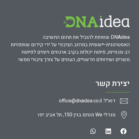
DNAidea שואפת להוביל את תחום החשיבה
האסטרטגית-יישומית במרחב הציבורי על ידי קידום שותפויות
רב-מגזריות, פיתוח יכולות בקרב ארגונים ויזמים לפיתוח
מוצרים ושירותים חדשניים, העונים על צורך ציבורי ממשי.
יצירת קשר
דוא״ל: office@dnaidea.co.il
מגדלי We מנחם בגין 150, תל אביב יפו