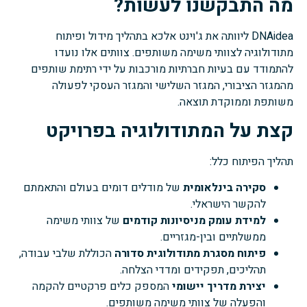
מה התבקשנו לעשות?
DNAidea ליוותה את ג'וינט אלכא בתהליך מידול ופיתוח
מתודולוגיה לצוותי משימה משותפים. צוותים אלו נועדו
להתמודד עם בעיות חברתיות מורכבות על ידי רתימת שותפים
מהמגזר הציבורי, המגזר השלישי והמגזר העסקי לפעולה
משותפת וממוקדת תוצאה.
קצת על המתודולוגיה בפרויקט
תהליך הפיתוח כלל:
סקירה בינלאומית
של מודלים דומים בעולם והתאמתם
להקשר הישראלי.
למידת עומק מניסיונות קודמים
של צוותי משימה
ממשלתיים ובין-מגזריים.
פיתוח מסגרת מתודולוגית סדורה
הכוללת שלבי עבודה,
תהליכים, תפקידים ומדדי הצלחה.
יצירת מדריך יישומי
המספק כלים פרקטיים להקמה
והפעלה של צוותי משימה משותפים.