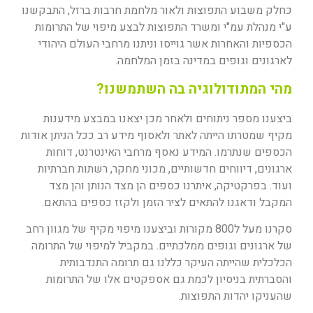
כחלק משבוע התפוצות ולאור מלחמת חרבות ברזל, התבקשנו
ע"י מנהלת עמ"י ומשרד התפוצות לבצע מיפוי של התרומות
הכספיות והאחרות אשר גוייסו וניתנו מרחבי העולם היהודי
לארגונים וגופים במדינה בזמן המלחמה.
מהי המתודולוגיה בה השתמשנו?
ביצענו מספר ניתוחים ולאחר מכן יצאנו במבצע מידענות
מקיף שמטרתו הייתה לאתר ולאסוף מידע רב ככל הניתן אודות
הכספים שנתרמו. המידע נאסף מרחבי האינטרנט, דוחות
ארגונים, דיווחים חדשותיים, מכוני מחקר, רשתות חברתיות
ועוד. בפרקטיקה, איתרנו כספים הן מצד הנותן והן מצד
המקבל ודאגנו להתאים לציר הזמן ולקזז כספים בהתאם.
סקרנו מעל ל800 מקורות וביצענו מיפוי מקיף של מגוון רחב
של ארגונים וגופים ממלכתיים. במקביל למיפוי של התרומה
הכלכלית שהייתה העיקר כללנו גם תרומה התנדבותית
והסברתית בניסיון לכמת גם אספקטים אלו של התרומות
שהעניקו יהדות התפוצות.