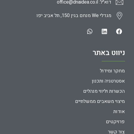
דוא״ל: office@dnaidea.co.il
מגדלי We מנחם בגין 150, תל אביב יפו
ניווט באתר
מחקר ומידול
אסטרטגיה ותכנון
הכשרות וליווי מנהלים
מיצוי משאבים ממשלתיים
אודות
פרויקטים
צור קשר