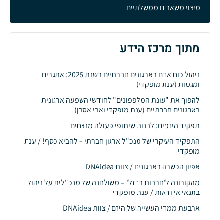
מיצוי משאבים ממשלתיים
מתוך מרכז הידע
ניהול כוח אדם בארגונים חברתיים בשנת 2025: אתגרים
ומגמות (ענת מופקדי)
להפוך את "עונת המלפפונים" לחודשי השפעה ארגונית
בארגונים חברתיים (ענת מופקדי ואבי אסבן)
תפקיד היזמים: לבנות שיתופי פעולה מנצחים
התפקיד העיקרי של מנכ"ל ארגון חברתי – להביא כסף! / ענת
מופקדי
אפיון הכשרה בארגונים / צוות DNAidea
מהקורונה ל'חרבות ברזל' – משולחנה של מנכ"לית על ניהול
בתנאי אי ודאות / ענת מופקדי
ארבעת ממדי העשייה של היזם / צוות DNAidea