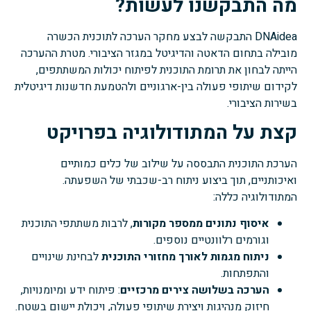
מה התבקשנו לעשות?
DNAidea התבקשה לבצע מחקר הערכה לתוכנית הכשרה
מובילה בתחום הדאטה והדיגיטל במגזר הציבורי. מטרת ההערכה
הייתה לבחון את תרומת התוכנית לפיתוח יכולות המשתתפים,
לקידום שיתופי פעולה בין-ארגוניים ולהטמעת חדשנות דיגיטלית
בשירות הציבורי.
קצת על המתודולוגיה בפרויקט
הערכת התוכנית התבססה על שילוב של כלים כמותיים
ואיכותניים, תוך ביצוע ניתוח רב-שכבתי של השפעתה.
המתודולוגיה כללה:
איסוף נתונים ממספר מקורות
, לרבות משתתפי התוכנית
וגורמים רלוונטיים נוספים.
ניתוח מגמות לאורך מחזורי התוכנית
לבחינת שינויים
והתפתחות.
הערכה בשלושה צירים מרכזיים
: פיתוח ידע ומיומנויות,
חיזוק מנהיגות ויצירת שיתופי פעולה, ויכולת יישום בשטח.