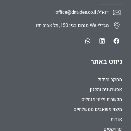
דוא״ל: office@dnaidea.co.il
מגדלי We מנחם בגין 150, תל אביב יפו
ניווט באתר
מחקר ומידול
אסטרטגיה ותכנון
הכשרות וליווי מנהלים
מיצוי משאבים ממשלתיים
אודות
פרויקטים