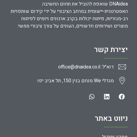
DNAidea שואפת להוביל את תחום החשיבה
האסטרטגית-יישומית במרחב הציבורי על ידי קידום שותפויות
רב-מגזריות, פיתוח יכולות בקרב ארגונים ויזמים לפיתוח
מוצרים ושירותים חדשניים, העונים על צורך ציבורי ממשי.
יצירת קשר
דוא״ל: office@dnaidea.co.il
מגדלי We מנחם בגין 150, תל אביב יפו
ניווט באתר