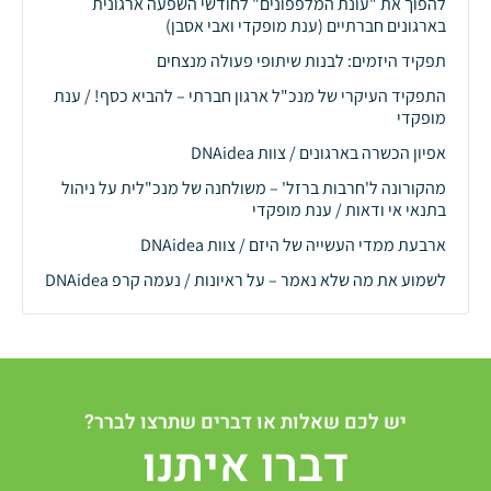
להפוך את "עונת המלפפונים" לחודשי השפעה ארגונית
בארגונים חברתיים (ענת מופקדי ואבי אסבן)
תפקיד היזמים: לבנות שיתופי פעולה מנצחים
התפקיד העיקרי של מנכ"ל ארגון חברתי – להביא כסף! / ענת
מופקדי
אפיון הכשרה בארגונים / צוות DNAidea
מהקורונה ל'חרבות ברזל' – משולחנה של מנכ"לית על ניהול
בתנאי אי ודאות / ענת מופקדי
ארבעת ממדי העשייה של היזם / צוות DNAidea
לשמוע את מה שלא נאמר – על ראיונות / נעמה קרפ DNAidea
יש לכם שאלות או דברים שתרצו לברר?
דברו איתנו