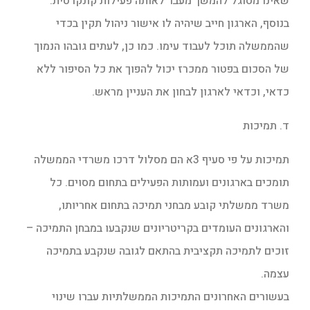
שאינו מסוגל להמשך מעבר לאותה פעילות קונקרטית.
בנוסף, הארגון חייב שיהיה לו אישור ניהול תקין בכדי
שהממשלה תוכל לעבוד עימו. כמו כן, לעתים גובהו הנמוך
של הסכום בפטור ממכרז יכול להפוך את כל הסיפור ללא
כדאי, וכדאי לארגון לבחון את העניין מראש.
ד. תמיכות
תמיכות על פי סעיף 3א הם מסלול דרכו משרדי הממשלה
תומכים בארגונים ועמותות הפעילים בתחום מסוים. כל
משרד ממשלתי קובע מבחני תמיכה בתחום אחריותו,
והארגונים העומדים בקריטריונים שנקבעו במבחן התמיכה –
זוכים לתמיכה תקציבית בהתאם לגובה שנקבע בתמיכה
עצמה.
בעשורים האחרונים התמיכות הממשלתיות עברו שינוי