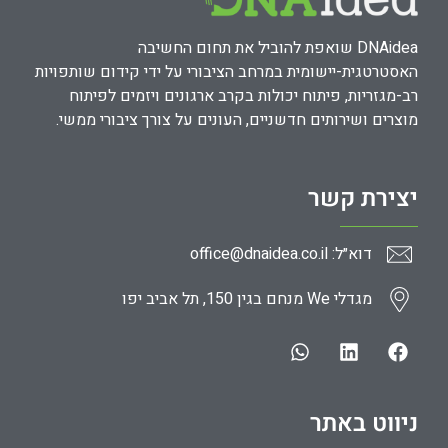
DNAidea שואפת להוביל את תחום החשיבה
האסטרטגית-יישומית במרחב הציבורי על ידי קידום שותפויות
רב-מגזריות, פיתוח יכולות בקרב ארגונים ויזמים לפיתוח
מוצרים ושירותים חדשניים, העונים על צורך ציבורי ממשי.
יצירת קשר
דוא״ל: office@dnaidea.co.il
מגדלי We מנחם בגין 150, תל אביב יפו
ניווט באתר