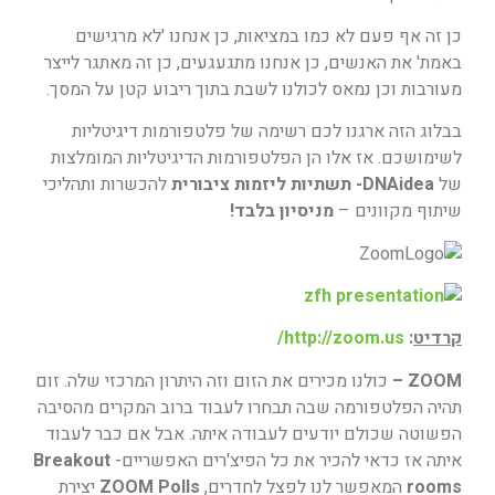
כן זה אף פעם לא כמו במציאות,
כן אנחנו 'לא מרגישים
באמת' את האנשים, כן אנחנו מתגעגעים,
כן זה מאתגר לייצר
מעורבות וכן נמאס לכולנו לשבת בתוך ריבוע קטן על המסך.
בבלוג הזה ארגנו לכם רשימה של פלטפורמות דיגיטליות
לשימושכם. אז אלו הן הפלטפורמות הדיגיטליות המומלצות
של
DNAidea- תשתיות ליזמות ציבורית
להכשרות ותהליכי
שיתוף מקוונים –
מניסיון בלבד!
קרדיט
:
http://zoom.us/
ZOOM –
כולנו מכירים את הזום וזה היתרון המרכזי שלה. זום
תהיה הפלטפורמה שבה תבחרו לעבוד ברוב המקרים מהסיבה
הפשוטה שכולם יודעים לעבודה איתה. אבל אם כבר לעבוד
איתה אז כדאי להכיר את כל הפיצ'רים האפשריים-
Breakout
rooms
המאפשר לנו לפצל לחדרים,
ZOOM Polls
יצירת