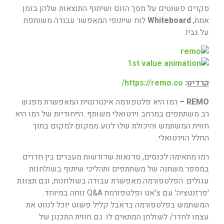
סקרים פשוטים על מסך הזום ושיתוף התוצאות שלהן בזמן
אמת,
Whiteboard
לוח שיתופי המאפשר עבודה משותפת
על גביו.
קרדיט
:
https://remo.co/
REMO –
רמו היא פלטפורמה אינטרנטית המאפשרת מפגש
רב משתתפים במרחב וירטואלי משותף. הייחודיות של רמו היא
חווית המשתמש והיכולת שלו לנוע ממקום למקום בתוך
החלל הוירטואלי.
רמו מתאימה לכנסים, סדנאות שדורשות מעברים בין חדרים
במספר משתנה של משתתפים ותהליכי שיתוף בשולחנות
עגולים. הפלטפורמה מאפשרת עבודה בשולחנות, וגם תצוגת
'פרזנטציה' עם צ'אט ופלטפורמת Q&A נוחה במיוחד.
המשתמש בפלטפורמה בדאבל קליל פשוט יוכל לנווט את
עצמו לחדר/ לשולחן המתאים לו. גם חווית התכנון של