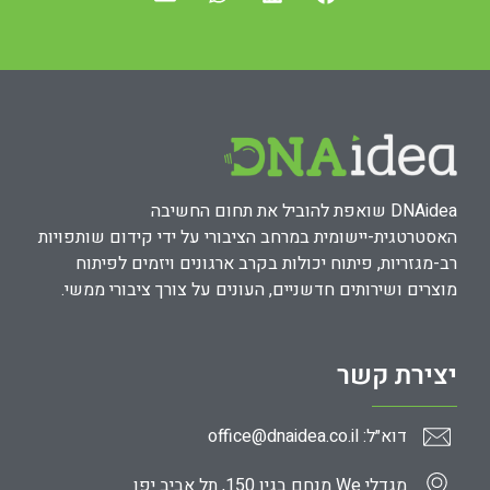
DNAidea שואפת להוביל את תחום החשיבה
האסטרטגית-יישומית במרחב הציבורי על ידי קידום שותפויות
רב-מגזריות, פיתוח יכולות בקרב ארגונים ויזמים לפיתוח
מוצרים ושירותים חדשניים, העונים על צורך ציבורי ממשי.
יצירת קשר
דוא״ל: office@dnaidea.co.il
מגדלי We מנחם בגין 150, תל אביב יפו