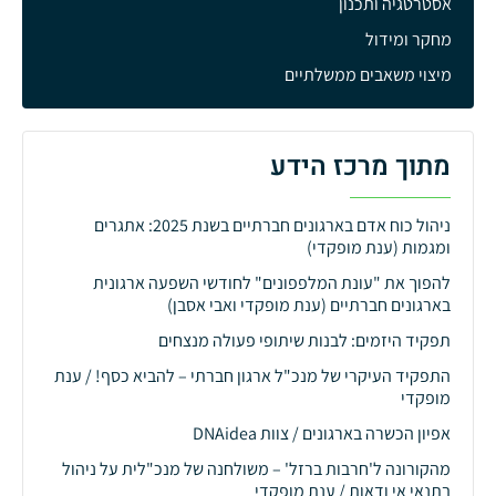
אסטרטגיה ותכנון
מחקר ומידול
מיצוי משאבים ממשלתיים
מתוך מרכז הידע
ניהול כוח אדם בארגונים חברתיים בשנת 2025: אתגרים
ומגמות (ענת מופקדי)
להפוך את "עונת המלפפונים" לחודשי השפעה ארגונית
בארגונים חברתיים (ענת מופקדי ואבי אסבן)
תפקיד היזמים: לבנות שיתופי פעולה מנצחים
התפקיד העיקרי של מנכ"ל ארגון חברתי – להביא כסף! / ענת
מופקדי
אפיון הכשרה בארגונים / צוות DNAidea
מהקורונה ל'חרבות ברזל' – משולחנה של מנכ"לית על ניהול
בתנאי אי ודאות / ענת מופקדי