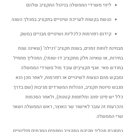
ליווי משרדי הממשלה בניהול התקציב שלהם
הגשת בקשות לעריכת שינויים בתקציב במהלך השנה
קידום רפורמות כלכליות ושינויים מבניים במשק
מבחינת לוחות זמנים, בשנת תקציב 'רגילה' (שאינה שנת
בחירות, או שאינה חלק מתקציב דו-שנתי), התהליך מתחיל
בחודש מאי. אגף תקציבים עובד מול משרדי הממשלה
ומבקש מהם הצעות לשינויים או רפורמות, לאחר מכן הוא
מגבש טיוטת תקציב, הנהלות המשרדים מגיבות (שם בדרך
כלל יש פינג-פונג ומלחמות קטנות), ולאחר הסכמות
והכרעות זה עובר לאישור שר האוצר, ראש הממשלה ושאר
שרי הממשלה.
במסגרת תהליך חקיקת התקציב נחתמים הסכמים פוליטיים