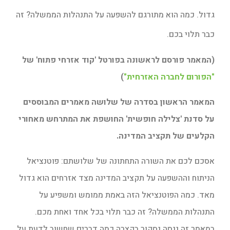
גדול. כמה הוא מתורגם להשפעה על התנהלות הממשלה? זה
כבר תלוי בכם.
(המאמר פורסם לראשונה בפורטל 'קוד אזרחי פתוח' של
"הפורום לחברה האזרחית"
)
המאמר הראשון בסדרה של שלושה מאמרים המבוססים
על סדנת 'צלילה חופשית' החושפת את המתרחש מאחורי
הקלעים של תקציב המדינה.
אסכם לכם את השורה התחתונה של שלושתם: פוטנציאל
הניתוח וההשפעה על תקציב המדינה מצד אזרחים הוא גדול
מאד. כמה הפוטנציאל הזה באמת ממומש ומשפיע על
התנהלות הממשלה? זה כבר תלוי בכל אחד ואחת מכם.
במאמר זה ננסה נסקור בקצרה כמה דברים שחשוב לדעת על