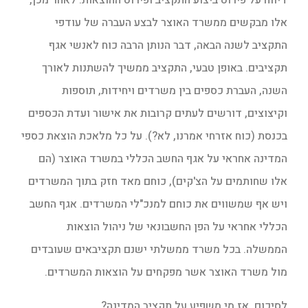
אלו מבקשים ממשרד האוצר לבצע העברה של עודפי
התקציב לשנה הבאה, דבר הנותן הרבה כוח לאנשי אגף
תקציבים. באופן טבעי, התקציב ממשיך להשתנות לאורך
השנה, העברת כספים בין משרדים ויחידות, תוספות
וקיצוצים, דורשים לעתים קרובות את אישור ועדת הכספים
בכנסת (כוח אזרחי אמרנו, לא?). על כל מלאכת הוצאת כספי
המדינה אחראי על אגף החשב הכללי במשרד האוצר (הם
אלו שחותמים על הצ'קים), כוחם מאד חזק בתוך המשרדים
ויש אף שמשווים את כוחם למנכ"לי המשרדים. אגף החשב
הכללי אחראי על הפן החשבונאי של ניהול הוצאות
הממשלה. בכל משרד ממשלתי ישנם תקציבאים שעובדים
מול משרד האוצר אשר מפקחים על הוצאות המשרדים.
לסיכום, אז מי משפיע על תקציב המדינה?