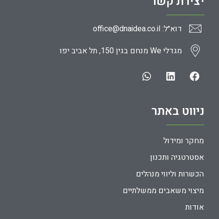
יצירת קשר
דוא״ל: office@dnaidea.co.il
מגדלי We מנחם בגין 150, תל אביב יפו
ניווט באתר
מחקר ומידול
אסטרטגיה ותכנון
הכשרות וליווי מנהלים
מיצוי משאבים ממשלתיים
אודות