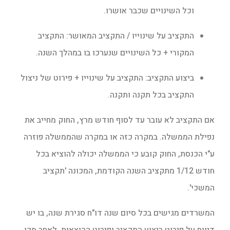
וכל השינויים שכבר אושרו.
התקציב על שינוייו / התקציב המאושר: התקציב
המקורי + כל השינויים שנערכו בו במהלך השנה.
ביצוע התקציב: התקציב על שינוייו + פירוט של ניצול
התקציב בכל תקנה ותקנה.
אם התקציב לא עובר עד לסוף חודש מרץ, החוק מחייב את
נפילת הממשלה. במקרה כזה או במקרה שהממשלה פוזרה
ע"י הכנסת, החוק קובע כי הממשלה יכולה להוציא בכל
חודש 1/12 מתקציב השנה הקודמת, המכונה 'תקציב
המשכי'.
המשרדים מגישים בכל סיום שנה דו"ח סגירת שנה, בו יש
דיווח על פירוט ביצוע התקציב ופירוט ההוצאות. לאחר מכן,