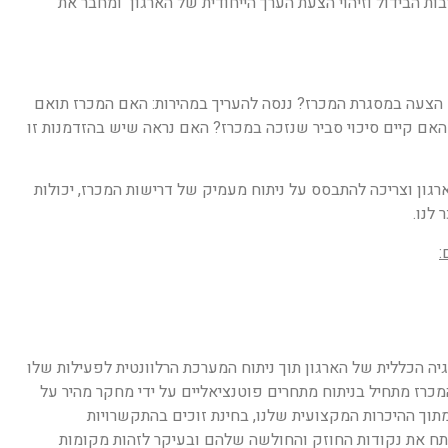
ות הבידול וזיהוי הצעת הערך הייחודית של הארגון ומחבר את
 הצעה במסגרת המכרז? ננסה להעריך במהירות: האם המכרז תואם
האם קיים סיכוי סביר שנזכה במכרז? האם נראה שיש בהזדמנות זו
ת על ידי הנהלת הארגון וצריכה להתבסס על ניתוח מעמיק של דרישות המכרז, יכולות
 לנו.
:
 הכללית של הארגון תוך ניתוח המערכת הרלוונטית לפעילות שלו
רז מתחיל בניתוח מתחרים פוטנציאליים על ידי מחקר מהיר על
תוך ההיכרות המקצועית שלנו, בחינת זוכים בהתקשרויות
לנתח את נקודות החוזק והחולשה שלהם ובעיקר לזהות מקומות