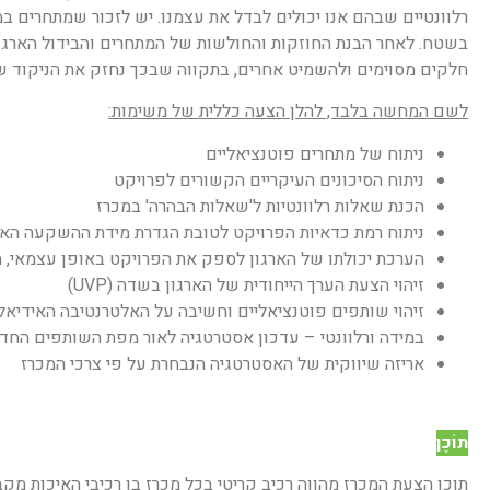
רלוונטיים שבהם אנו יכולים לבדל את עצמנו. יש לזכור שמתחרים 
חלקים מסוימים ולהשמיט אחרים, בתקווה שבכך נחזק את הניקוד של
לשם המחשה בלבד, להלן הצעה כללית של משימות:
ניתוח של מתחרים פוטנציאליים
ניתוח הסיכונים העיקריים הקשורים לפרויקט
הכנת שאלות רלוונטיות ל'שאלות הבהרה' במכרז
ניתוח רמת כדאיות הפרויקט לטובת הגדרת מידת ההשקעה הארג
הערכת יכולתו של הארגון לספק את הפרויקט באופן עצמאי, ה
זיהוי הצעת הערך הייחודית של הארגון בשדה (UVP)
זיהוי שותפים פוטנציאליים וחשיבה על האלטרנטיבה האידיאל
במידה ורלוונטי – עדכון אסטרטגיה לאור מפת השותפים הח
אריזה שיווקית של האסטרטגיה הנבחרת על פי צרכי המכרז
תוֹכֶן
תוכן הצעת המכרז מהווה רכיב קריטי בכל מכרז בו רכיבי האיכות מקב