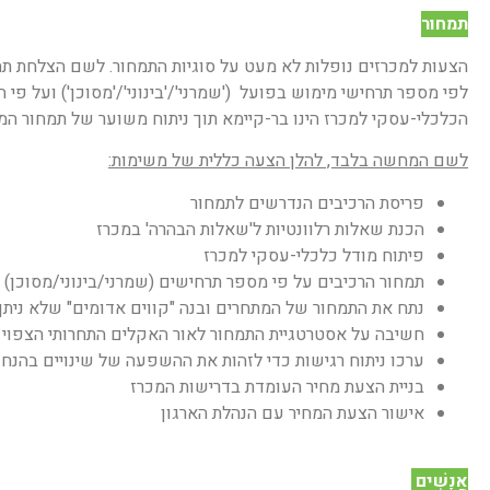
תמחור
הצעות למכרזים נופלות לא מעט על סוגיות התמחור. לשם הצלחת תה
הכלכלי-עסקי למכרז הינו בר-קיימא תוך ניתוח משוער של תמחור המ
לשם המחשה בלבד, להלן הצעה כללית של משימות:
פריסת הרכיבים הנדרשים לתמחור
הכנת שאלות רלוונטיות ל'שאלות הבהרה' במכרז
פיתוח מודל כלכלי-עסקי למכרז
תמחור הרכיבים על פי מספר תרחישים (שמרני/בינוני/מסוכן)
נתח את התמחור של המתחרים ובנה "קווים אדומים" שלא ניתן
חשיבה על אסטרטגיית התמחור לאור האקלים התחרותי הצפוי
ערכו ניתוח רגישות כדי לזהות את ההשפעה של שינויים בהנח
בניית הצעת מחיר העומדת בדרישות המכרז
אישור הצעת המחיר עם הנהלת הארגון
אֲנָשִׁים