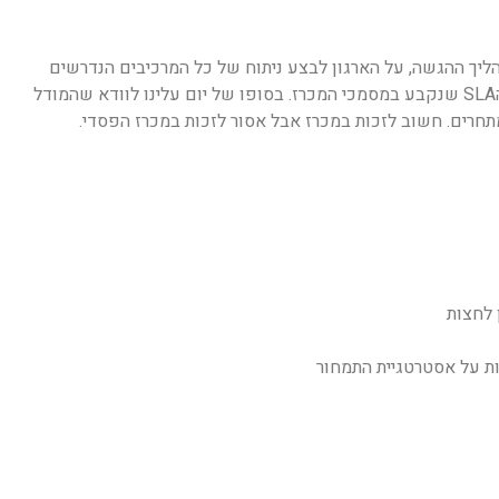
ליך ההגשה, על הארגון לבצע ניתוח של כל המרכיבים הנדרשים
לפי מספר תרחישי מימוש בפועל ('שמרני'/'בינוני'/'מסוכן') ועל פי הSLA שנקבע במסמכי המכרז. בסופו של יום עלינו לוודא שהמודל
תחרים. חשוב לזכות במכרז אבל אסור לזכות במכרז הפסדי.
 לחצות
ות על אסטרטגיית התמחור