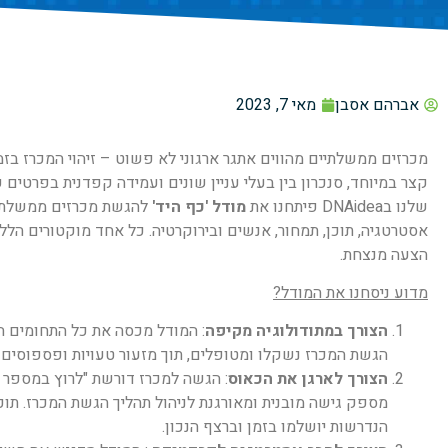
אברהם אסבן
מאי 7, 2023
מכרזים ממשלתיים מהווים אתגר ארגוני לא פשוט – זיהוי המכרז בזמ
קצר במיוחד, סנכרון בין בעלי עניין שונים ועמידה קפדנית בפרטים
שלנו בDNAidea פיתחנו את
מודל 'כף היד'
להגשת מכרזים ממשלתיים
אסטרטגיה, תוכן, תמחור, אנשים ובירוקרטיה. כל אחד מוקטורים הלל
הצעה מנצחת.
מדוע ניסחנו את המודל?
הצורך במתודולוגיה מקיפה
: המודל מכסה את כל התחומים ה
הגשת המכרז נשקלו ומטופלים, תוך מזעור טעויות ופספוסים ו
הצורך לארגן את הכאוס
: הגשה למכרז דורשת "לרוץ במספר 
מספק גישה מובנית ומאורגנת לניהול תהליך הגשת המכרז. תו
הנדרשות יושלמו בזמן וברצף הנכון.