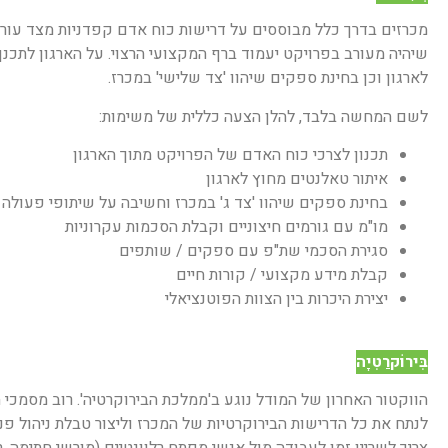
מכרזים בדרך כלל מבוססים על דרישות כוח אדם קפדניות מצד עור
שיהיה מעורב בפרויקט יעמוד ברף המקצועי הרצוי. על הארגון לתכנ
לארגון וכן בחינת ספקים שיהוו 'צד שלישי' במכרז.
לשם המחשה בלבד, להלן הצעה כללית של משימות:
תכנון לצרכי כוח האדם של הפרויקט מתוך הארגון
איתור טאלנטים מחוץ לארגון
בחינת ספקים שיהוו 'צד ג' במכרז וחשיבה על שיתופי פעולה
מו"מ עם גורמים חיצוניים וקבלת הסכמות עקרוניות
סגירת הסכמי שת"פ עם ספקים / שותפים
קבלת מידע מקצועי / קורות חיים
יצירת היכרות בין הצוות הפוטנציאלי
בִּירוֹקרַטִיָה
הווקטור האחרון של המודל נוגע ב'ממלכת הבירוקרטיה'. רוב מסמכי 
לנתח את כל הדרישות הבירוקרטיות של המכרז וליצור טבלת ניהול פ
צריך לשריין זמן לעבודה מול אנשי מפתח רלוונטיים (מורשי חתימה, ר