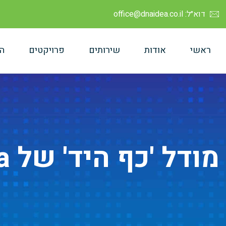
דוא״ל: office@dnaidea.co.il
ראשי
אודות
שירותים
פרויקטים
ה
מודל 'כף היד' של DNAidea להגשת מכרזים ממשלתיים