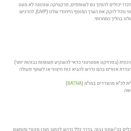
במכרז יכולים להפוך גם לשותפים, פרקטיקה שנהוגה לא מעט
בשטח. לאחר הבנת החוזקות והחולשות של המתחרים והבידול הארגוני נוכל לזקק את הערך המוסף הייחודי שלנו (UVP), להדגיש
נו בהליך התחרותי.
ונית (בפרויקט אסטרטגי כדאי להשקיע תשומות גבוהות יותר)
גדרת אזורים בהם נדרש להביא כוח חיצוני או לשתף פעולה
ית לכ"א מהצדדים במו"מ (
BATNA
)
דשה
לים נק'/אחוז גבוה. בדרך כלל נדרש לכתוב תוכן מקורי ומותאם