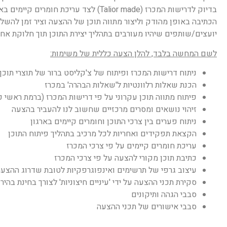
בדיוק לדרישות המכרז (Talior made) לצד 
הכתיבה באופן מהודק וליצור מתווה תוכן של ההצעה וציר זמן להשלמת
יועצים/שותפים שיהיו מעורבים בתהליך יצירת התוכן תוך חלוקת אחרי
לשם המחשה בלבד, להלן הצעה כללית של משימות:
ניתוח דרישות המכרז ופיתוח של צ'קליסט ברור של תוצרי תוכן
הכנת שאלות רלוונטיות ל'שאלות הבהרה' במכרז
פיתוח מתווה תוכן עקרוני על פי דרישות המכרז (ברמת ראשי פ
זיהוי נושאים ומסרים מרכזיים שחשוב לנו להעביר בהצעה
ניתוח פערים בין צרכי התוכן וחומרים קיימים בארגון
הקצאת תפקידים ואחריות לכל מרכיב בתהליך פיתוח התוכן
עריכת חומרים קיימים על פי צרכי המכרז
כתיבת תוכן מקורי להצעה על פי צרכי המכרז
עיצוב גרפי של תרשימים ואינפוגרפקיות לטובת שדרוג ההצע
סקירת תכני ההצעה על ידי 'עיניים חיצוניות' לצורך בחינת בהי
סבבי הגהה ותיקונים
סבבי אישורים של תכני ההצעה