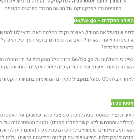
הצורך לחבר אסטרטגיה לפרקטיקה
: המודל מדגיש את חשיב
התפיסה הזו לפרקטיקה של הגשת המכרז בפרטים הקטנים.
השלב המקדים – Go/No go
לפני שנפעיל את המודל, ראשית נקבל החלטה האם כדאי לנו להגיש
את מטרות וייעוד הארגון? האם אנו עומדים בתנאי הסף של המכרז? 
כדאיות כלכלית?
נציין כי ההחלטה על Go/No go בדרך כלל מתקבל
הארגון וניתוח ראשוני של סיכויי הזכייה לאור האקלים התחרותי המוכר
לאחר קבלת GO נפעל
במקביל
לקידום המשימות בחמשת הוקטורים
אִסטרָטֶגִיָה
ראשית נציין שאסטרטגיה למכרז ספיצפי כדאי שתשען על האסטרטגיה
(תהליך שמתרחש ללא קשר למכרז מסוים). וקטור האסטרטגיה של המכ
הארגונים האחרים שעשויים להגיש הצעה למכרז (אותם ניתן לזהות מ
קודמות/מקבילות, התייעצויות עם קולגות ומידענות ברשת). עלינו 