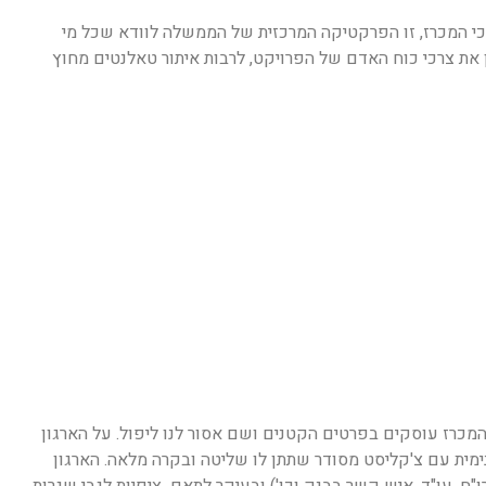
כי המכרז, זו הפרקטיקה המרכזית של הממשלה לוודא שכל מי
ן את צרכי כוח האדם של הפרויקט, לרבות איתור טאלנטים מחוץ
המכרז עוסקים בפרטים הקטנים ושם אסור לנו ליפול. על הארגון
נימית עם צ'קליסט מסודר שתתן לו שליטה ובקרה מלאה. הארגון
ו"ח, עו"ד, איש קשר בבנק וכו') ובעיקר לתאם ציפיות לגבי שגרות