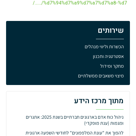
…/%d7%94%d7%a9%d7%a7%d7%a8-%d7…/
שירותים
הכשרות וליווי מנהלים
אסטרטגיה ותכנון
מחקר ומידול
מיצוי משאבים ממשלתיים
מתוך מרכז הידע
ניהול כוח אדם בארגונים חברתיים בשנת 2025: אתגרים
ומגמות (ענת מופקדי)
להפוך את "עונת המלפפונים" לחודשי השפעה ארגונית