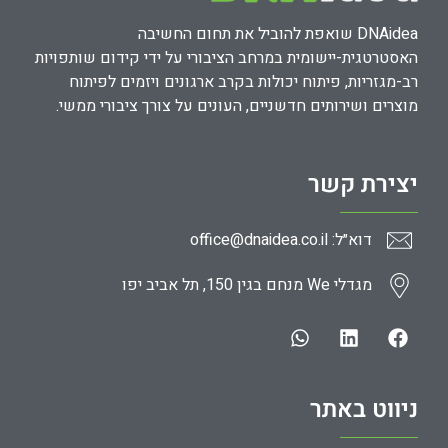
DNAidea שואפת להוביל את תחום החשיבה
האסטרטגית-יישומית במרחב הציבורי על ידי קידום שותפויות
רב-מגזריות, פיתוח יכולות בקרב ארגונים ויזמים לפיתוח
מוצרים ושירותים חדשניים, העונים על צורך ציבורי ממשי.
יצירת קשר
דוא״ל: office@dnaidea.co.il
מגדלי We מנחם בגין 150, תל אביב יפו
ניווט באתר