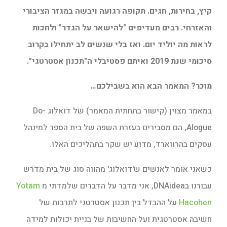
קיץ, בחירות, חגים. תקופה רגועה ויבשה במגזר הציבורי
והאזרחי. רבים מעדיפים "להישאר על הגדר" ולחכות
לראות מה יוליד יום. ואז בלי שנשים לב יתחילו בקרוב
סיכומי שנת 2019 ואיתם פסטיבלי ה"תכנון אסטרטגי".
מוכר? המאמר הבא הוא בשבילכם…
במאמר מצוין (קישור בתחתית המאמר) של דואלוג Do-
Alogue, הם מסבירים בעזרת השפה של בית הספר למינהל
עסקים בהרווארד, מדוע יש שקר בתהליכים האלו.
כשאני אומר לאנשים ש'דואלוג' מהווה סוג של בית מדרש
עבורנו בDNAidea, אני מדבר על הדברים שלמדתי מ
Yotam
Hacohen
על ההבדל בין תכנון אסטרטגי לתרבות של
חשיבה אסטרטגית ועל החשיבות של בניית יכולות למידה