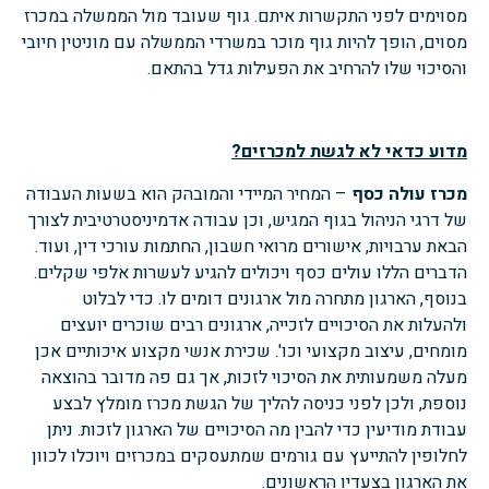
מסוימים לפני התקשרות איתם. גוף שעובד מול הממשלה במכרז
מסוים, הופך להיות גוף מוכר במשרדי הממשלה עם מוניטין חיובי
והסיכוי שלו להרחיב את הפעילות גדל בהתאם.
מדוע כדאי לא לגשת למכרזים?
מכרז עולה כסף
– המחיר המיידי והמובהק הוא בשעות העבודה
של דרגי הניהול בגוף המגיש, וכן עבודה אדמיניסטרטיבית לצורך
הבאת ערבויות, אישורים מרואי חשבון, החתמות עורכי דין, ועוד.
הדברים הללו עולים כסף ויכולים להגיע לעשרות אלפי שקלים.
בנוסף, הארגון מתחרה מול ארגונים דומים לו. כדי לבלוט
ולהעלות את הסיכויים לזכייה, ארגונים רבים שוכרים יועצים
מומחים, עיצוב מקצועי וכו'. שכירת אנשי מקצוע איכותיים אכן
מעלה משמעותית את הסיכוי לזכות, אך גם פה מדובר בהוצאה
נוספת, ולכן לפני כניסה להליך של הגשת מכרז מומלץ לבצע
עבודת מודיעין כדי להבין מה הסיכויים של הארגון לזכות. ניתן
לחלופין להתייעץ עם גורמים שמתעסקים במכרזים ויוכלו לכוון
את הארגון בצעדיו הראשונים.