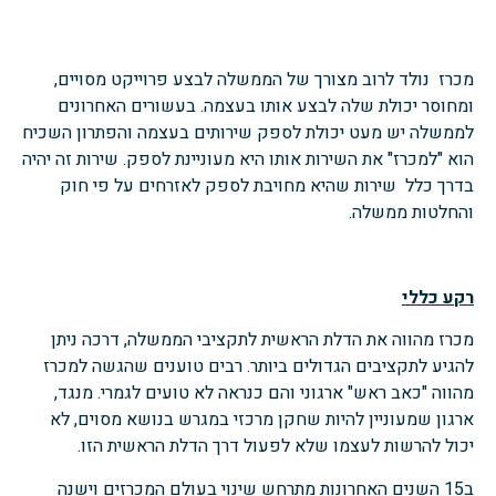
מכרז נולד לרוב מצורך של הממשלה לבצע פרוייקט מסויים,
ומחוסר יכולת שלה לבצע אותו בעצמה. בעשורים האחרונים
לממשלה יש מעט יכולת לספק שירותים בעצמה והפתרון השכיח
הוא "למכרז" את השירות אותו היא מעוניינת לספק. שירות זה יהיה
בדרך כלל שירות שהיא מחויבת לספק לאזרחים על פי חוק
והחלטות ממשלה.
רקע כללי
מכרז מהווה את הדלת הראשית לתקציבי הממשלה, דרכה ניתן
להגיע לתקציבים הגדולים ביותר. רבים טוענים שהגשה למכרז
מהווה "כאב ראש" ארגוני והם כנראה לא טועים לגמרי. מנגד,
ארגון שמעוניין להיות שחקן מרכזי במגרש בנושא מסוים, לא
יכול להרשות לעצמו שלא לפעול דרך הדלת הראשית הזו.
ב15 השנים האחרונות מתרחש שינוי בעולם המכרזים וישנה