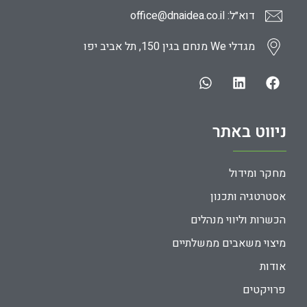
דוא״ל: office@dnaidea.co.il
מגדלי We מנחם בגין 150, תל אביב יפו
ניווט באתר
מחקר ומידול
אסטרטגיה ותכנון
הכשרות וליווי מנהלים
מיצוי משאבים ממשלתיים
אודות
פרויקטים