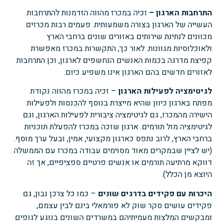
התרחבות הארגון –
זכיה במכרז מהווה הזדמנות להתרחבות
העשייה של הארגון בצורה משמעותית. פעמים רבות מכרזים
מכוונים לנתינת שירותים באזורים שונים ברחבי הארץ
ולאוכלוסיות מגוונות. לאור כך, התקשרות במכרז מאפשרת
קפיצת מדרגה בכמות האנשים הנחשפים לארגון, וכן התרחבות
לאזורים חדשים בהם הארגון אינו משפיע כיום.
לגיטימציה לפעילות הארגון
– זכיה במכרז מהווה נקודת
מפתח בארגון כיוון שהיא מייצרת בנוסף להכנסות ולפעילות
הישירה מהמכרז, גם לגיטימציה ציבורית לפעילות הארגון, וגם
לגיטימציה מול תורמים. ארגון שזכה במכרז להפעלת תוכניות
ברחבי הארץ, לרוב נתפס כארגון מקצועי, אמין, ובעל ערך מוסף.
(יש לציין שבמקרים מאוד מסוימים עבודה במכרז עם הממשלה
דווקא מרתיעה תורמים או אנשים פרטיים ספציפיים, אך זה
היוצא מן הכלל).
היכרות עם פקידים בדרגים שונים
– כמו כל צרכן נבון, גם
פקידים עושים סקר שוק לא פורמאלי בינם לבין עצמם,
ומבקשים המלצות מעמיתיהם במשרדים השונים בנוגע לגופים