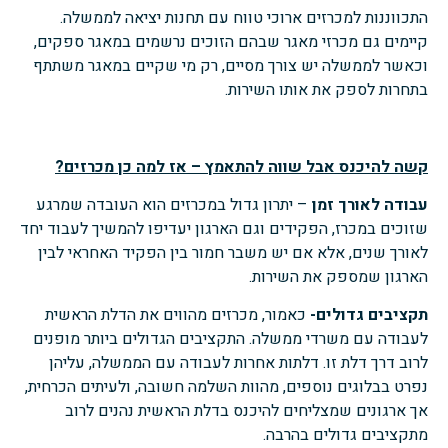
התכווננות למכרזים ארוכי טווח עם תחנות יציאה לממשלה.
קיימים גם מכרזי מאגר שבהם הזוכים נרשמים במאגר ספקים,
וכאשר לממשלה יש צורך מסיים, רק מי שקיים במאגר משתתף
בתחרות לספק את אותו השירות.
קשה להיכנס אבל שווה להתאמץ – אז למה כן מכרזים?
עבודה לאורך זמן
– יתרון גדול במכרזים הוא העובדה שמרגע
שזוכים במכרז, הפקידים וגם הארגון יעדיפו להמשיך לעבוד יחד
לאורך שנים, אלא אם יש משבר חמור בין הפקיד האחראי לבין
הארגון שמספק את השירות.
תקציבים גדולים-
כאמור, מכרזים מהווים את הדלת הראשית
לעבודה עם משרדי ממשלה. התקציבים הגדולים ביותר מופנים
לרוב דרך דלת זו. דלתות אחרות לעבודה עם הממשלה, עליהן
נפרט בבלוגים נוספים, מהוות השלמה חשובה, ולעיתים הכרחית,
אך ארגונים שמצליחים להיכנס בדלת הראשית נהנים לרוב
מתקציבים גדולים בהרבה.