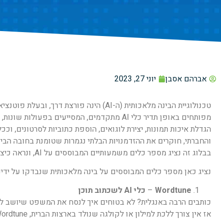
אברהם אסבן
יוני 27, 2023
טכנולוגיית הבינה מלאכותית (ה-AI) הינה פ
מפותחים באופן תדיר כלי AI מתקדמים, המסייעים 
הגדלת איכות תמונות, יצירת לוגואים, הוספת כתוביות לסרטונים, וככ
והחברתי, חוקרים את ההזדמנויות הבלתי נגמרות שטומנת בחובה הבינ
בבלוג זה נציג מספר כלים משמעותיים המבוססים על AI, ונראה כיצד אפשר להפיק מהם תועלת.
נציג כאן מספר כלים המבוססים על בינה מלאכותית שנבדקו על ידינו 
Wordtune
–
כלי AI לשכתוב תוכן
כותבים הרבה באנגלית? לא בטוחים איך לנסח את המשפט שיושב לכ
אז אין צורך ללכת למילון או לקולגה שנולד בארצות הברית, Wordtune זה הכלי עבורכם.