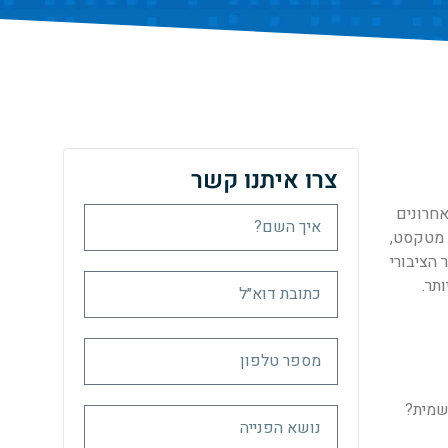
צרו איתנו קשר
 האחרונים
גות מטקסט,
 הציבורי
תר.
שמית?