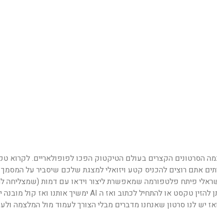
כמה הסרטונים הקצרים בעולם הטיקטוק הפכו לפופולאריים. לקרוא טק
תים אתם רוצים להכניס קטע ויזואלי למצגת שלכם שיסביר על המסמך 
ראלי פיתח פלטפורמה שמאפשרת ליצור וידאו עם דמות (שמצליחה לה
שפתיים בהתאם לטקסט) ומקריאה את הטקסט שאתם מכתיבים. ניתן להזין טקסט או להתחיל לכתוב ואז ה AI ימשיך אותנו ו
אז יש לנו סרטון שאנחנו מדברים מבלי הצורך לעמוד מול המלצמה ולע