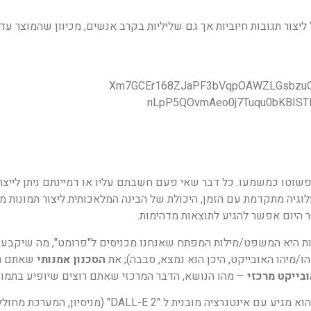
ליצור תגובות חיוביות אך גם שליליות בקרב אנשים, מכיוון שהמוצר עדי
פשוטו כמשמעו. כל דבר שאי פעם חשבתם עליו או דמיינתם ניתן לייצר,
גיה מתקדמת עם הזמן, היכולת של הבינה המלאכותית ליצור תמונות מד
ר היום אפשר להגיע לתוצאות מדהימות.
ת היא המשפט/מילות המפתח שאנחנו מכניסים ל"פרומט", מה שיקבע 
ו/מיהו האובייקט, היכן הוא נמצא, סבבה); את
הסכנון אמנותי
שאתם רו
בייקט מרכזי
– מהו הנושא, הדבר המרכזי שאתם רוצים שיופיע בתמונ
– השירות של מיקרוסופט הושק לאחרונה והוא מגיע עם אינטגרציה מובנית ל "DALL-E 2" (