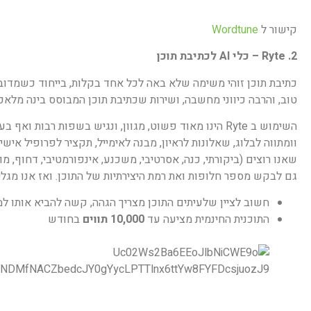
קישור ל
Wordtune
2. Ryte – כלי AI לכתיבת תוכן
כתיבת תוכן זוהי משימה שלא באה לכל אחד בקלות, בייחוד כשמדובר על
טוב, והרבה כיווני מחשבה, ושירות שכתיבת תוכן המבוסס בינה מלאכותית (AI) עשוי לעזור עם סוגי
וומתווה לבלוג, שאלונות לראיון, מבנה לאימייל, תקציר לפרופיל אישי
שאנו רוצים (ביקורתי, כנה, אסרטיבי, משכנע, אינפורמטיבי, דחוף, מ
גם לבקש מספר חלופות ואת רמת היצירתיות של התוכן. ואז אנו מגלים
חשוב לציין שלעיתים התוכן מצריך הגהה, קשה להביא אותו למס
התוכנית החינמית מציעה עד
10,000 תווים
בחודש