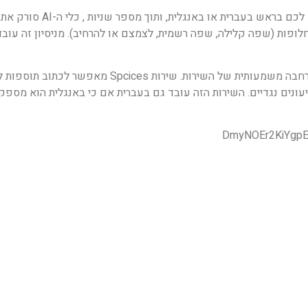
השימוש בכלי AI זה הוא פשוט קל. אתם מכניסים את המשפט שיש לכם בראש 
ר חלופות משודרגות בשפה האנגלית. הכלי מציע 4 סוגי חלופות (שפה קלילה, שפה רשמית, לצמצם או להרחיב). מניסיון זה
– החברה השיקה לאחרונה פיצר חדש שהוא מעין הרחבה משמעותית של השירות. שירות Spcices מ
עונים נגדיים. השירות הזה עובד גם בעברית אם כי באנגלית הוא מספק