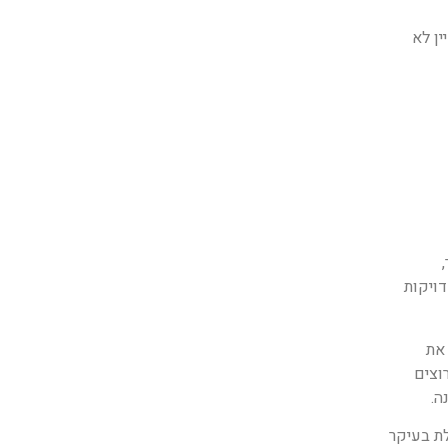
ין לא
ויקות
את
צים
ה.
מניסיון, המערכת מחוללת בעיקר