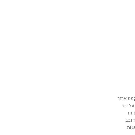
סט ארוך
על פני
זיז
אז קול מובנה ידובב
שות