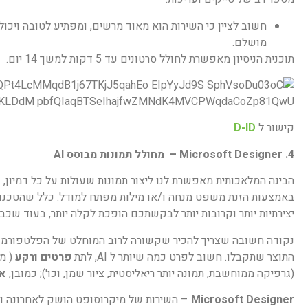
חשוב לציין כי השירות הוא מאוד מרשים, ומפתיע לטובה ויכול 
מושלם.
תוכנית הניסיון מאפשרת לחולל סרטונים עד 5 דקות למשך 14 יום.
קישור ל
D-ID
4. Microsoft Designer – מחולל תמונות מבוסס AI
הבינה המלאכותית מאפשרת לנו ליצור תמונות שעולות על כל דמיון, 
באמצעות הזנת משפט מנחה ו/או מילות מפתח למודל. כלל שהטכנולו
יצירתיות יותר וקרובות יותר לבקשתכם הופכת לקלה יותר, בעוד שכב
נקודה חשובה שצריך להכיר שקשורה לרוב המוחלט של הפלטפורמו
התוצר שתקבלו. חשוב לפרט כמה שיותר ל AI, לתת
פרטים ורקע
( מה
(גרפיקה ממוחשבת, תמונה יותר ריאליסטית, ציור שמן, וכו'); כמובן,
או
Microsoft Designer