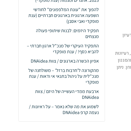
2025: אתגרים ומגמות (ענת מופקדי)
להפוך את "עונת המלפפונים" לחודשי
השפעה ארגונית בארגונים חברתיים (ענת
מופקדי ואבי אסבן)
תפקיד היזמים: לבנות שיתופי פעולה
עיון
מנצחים
התפקיד העיקרי של מנכ"ל ארגון חברתי –
להביא כסף! / ענת מופקדי
רי לבלוג שלכם, רעיונות
הסגנון
אפיון הכשרה בארגונים / צוות DNAidea
ן. ניתן
מהקורונה ל'חרבות ברזל' – משולחנה של
מנכ"לית על ניהול בתנאי אי ודאות / ענת
מופקדי
ארבעת ממדי העשייה של היזם / צוות
DNAidea
לשמוע את מה שלא נאמר – על ראיונות /
נעמה קרפ DNAidea