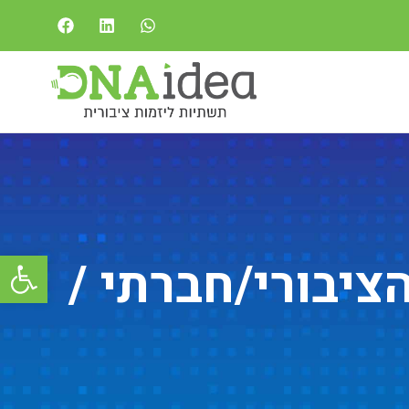
פתח סרגל
ון במגזר הציבורי/חברתי /