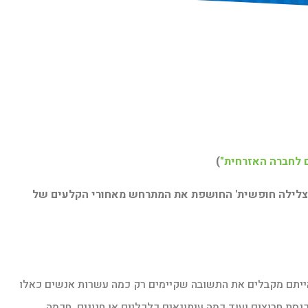
 לחברה האזרחית"
)
צלילה חופשית' החושפת את המתרחש מאחורי הקלעים של
הייתם מקבלים את התשובה שקיימים רק כמה עשרות אנשים כאלו
ת חרוצים ועוד כמה עיתונאים כלכליים או חנונים. חכמה