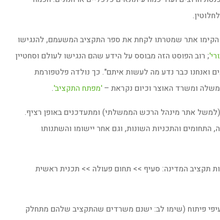
חלוטין.
 הקימו אתר שמטרתו לקחת את ספר התקציב המשעמם, להנגישו
רי'
; רוב הפוסט הזה מבוסס על הידע שהם הנגישו לעולם וסחטיין
נים ואנחנו כבר נדע מה לעשות איתם". כך נולדה פלטפורמת
ממשלה ומשרד האוצר וכיום נקראת –
'מפתח התקציב'
.
(למשל אתר מינהל הרכש הממשלתי) ומתעדכנים באופן רציף.
התחומים והתכניות השונות, וגם אחר יישומו והשתנותו
ות תקציב המדינה: סעיף >> תחום פעולה >> תכנית ראשית
יפי פיתוח (שימו לב: ישנם משרדים שהתקציב שלהם מתחלק