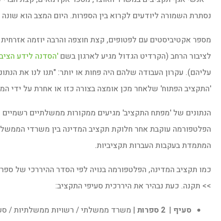
נסתרת השמורה ליודעים לקרוא בין הספרות. היום המצב הוא שונה ל
מספר אקטיביסטים עם לפטופים, קצת חוצפה והרבה יוזמה אזרחית
לציבור הרחב (הקרדיט הגדול מגיע לארגון בשם
'הסדנה לידע הציבו
עליהם). עקרון העבודה שלהם היה פחות או יותר: "תנו לנו את הנתו
'התקציב הפתוח' שלאחר מכן אומצה בצורה כזו או אחרת על ידי ה
הנתונים של 'מפתח התקציב' מגיעים ממקורות ממשלתיים רשמיים 
הפלטפורמה עוקבת אחר חלוקת תקציב המדינה בין משרדי הממשלה, 
המתמדת בעקבות העברות תקציביות.
כמו תקציב המדינה, הפלטפורמה בנויה לפי הסדר ההיררכי של ספר
>> תקנה. כעת נבהיר את היררכית סעיפי התקציב:
סעיף
|
2 ספרות
| משרד ממשלתי / רשויות ממשלתיות / סע