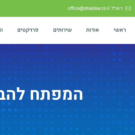
דוא״ל: office@dnaidea.co.il
ראשי
אודות
שירותים
פרויקטים
ה
המפתח להבנ