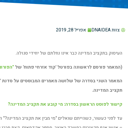
צוות DNAIDEA
אפריל 28, 2019
העיסוק בתקציב המדינה כבר אינו נחלתם של יחידי סגולה.
(המאמר פורסם לראשונה בפורטל 'קוד אזרחי פתוח' של
"הפורום
המאמר השני בסדרה של שלושה מאמרים המבוססים על סדנת '
תקציב המדינה.
קישור לפוסט הראשון בסדרה: מי קובע את תקציב המדינה?
עד לפני כעשור, כשהייתם שואלים "מי מבין את תקציב המדינה?" 
– אנשי אגף תקציבים במשרד האוצר, מספר אקדמאים, קצת חברי כנס